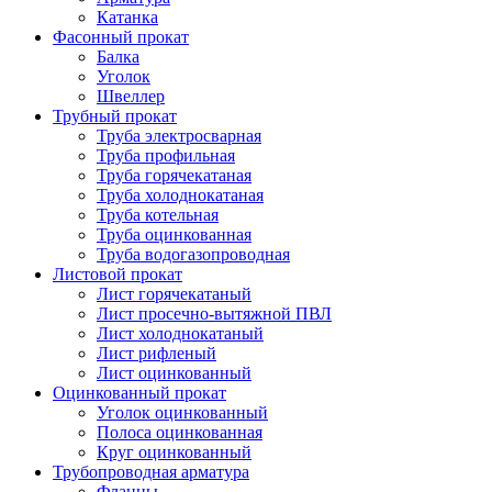
Катанка
Фасонный прокат
Балка
Уголок
Швеллер
Трубный прокат
Труба электросварная
Труба профильная
Труба горячекатаная
Труба холоднокатаная
Труба котельная
Труба оцинкованная
Труба водогазопроводная
Листовой прокат
Лист горячекатаный
Лист просечно-вытяжной ПВЛ
Лист холоднокатаный
Лист рифленый
Лист оцинкованный
Оцинкованный прокат
Уголок оцинкованный
Полоса оцинкованная
Круг оцинкованный
Трубопроводная арматура
Фланцы