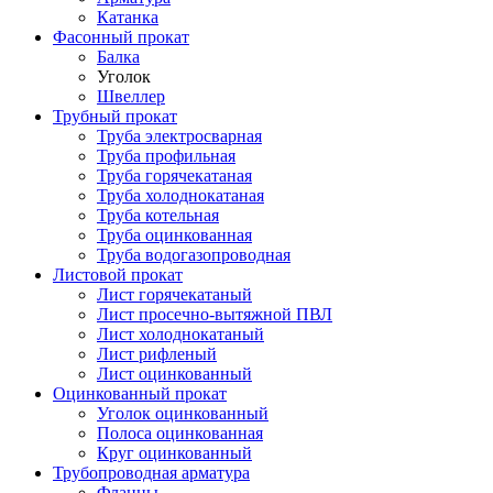
Катанка
Фасонный прокат
Балка
Уголок
Швеллер
Трубный прокат
Труба электросварная
Труба профильная
Труба горячекатаная
Труба холоднокатаная
Труба котельная
Труба оцинкованная
Труба водогазопроводная
Листовой прокат
Лист горячекатаный
Лист просечно-вытяжной ПВЛ
Лист холоднокатаный
Лист рифленый
Лист оцинкованный
Оцинкованный прокат
Уголок оцинкованный
Полоса оцинкованная
Круг оцинкованный
Трубопроводная арматура
Фланцы