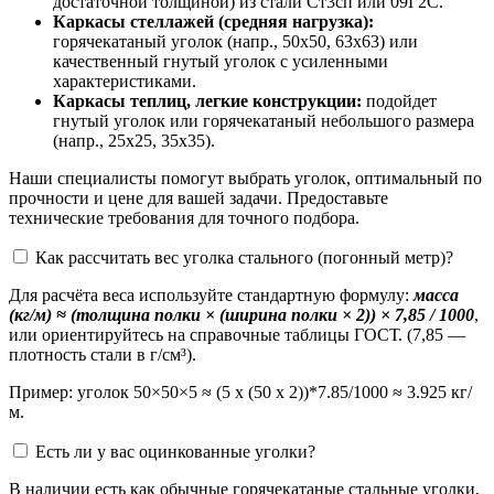
достаточной толщиной) из стали Ст3сп или 09Г2С.
Каркасы стеллажей (средняя нагрузка):
горячекатаный уголок (напр., 50х50, 63х63) или
качественный гнутый уголок с усиленными
характеристиками.
Каркасы теплиц, легкие конструкции:
подойдет
гнутый уголок или горячекатаный небольшого размера
(напр., 25х25, 35х35).
Наши специалисты помогут выбрать уголок, оптимальный по
прочности и цене для вашей задачи. Предоставьте
технические требования для точного подбора.
Как рассчитать вес уголка стального (погонный метр)?
Для расчёта веса используйте стандартную формулу:
масса
(кг/м) ≈ (толщина полки × (ширина полки × 2)) × 7,85 / 1000
,
или ориентируйтесь на справочные таблицы ГОСТ. (7,85 —
плотность стали в г/см³).
Пример: уголок 50×50×5 ≈ (5 х (50 х 2))*7.85/1000 ≈ 3.925 кг/
м.
Есть ли у вас оцинкованные уголки?
В наличии есть как обычные горячекатаные стальные уголки,