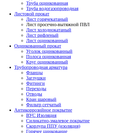
Труба оцинкованная
Труба водогазопроводная
Листовой прокат
Лист горячекатаный
Лист просечно-вытяжной ПВЛ
Лист холоднокатаный
Лист рифленый
Лист оцинкованный
Оцинкованный прокат
Уголок оцинкованный
Полоса оцинкованная
Круг оцинкованный
Трубопроводная арматура
Фланцы
Заглушки
Фитинги
Переходы
Отводы
Кран шаровый
Фильтр сетчатый
Антикоррозийное покрытие
ВУС Изоляция
Силикатно-эмалевое покрытие
Скорлупа ППУ (изоляция)
Горячее цинкование