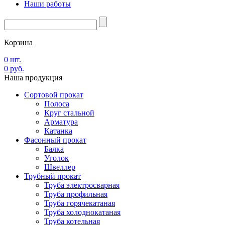
Наши работы
Корзина
0
шт.
0
руб.
Наша
продукция
Сортовой прокат
Полоса
Круг стальной
Арматура
Катанка
Фасонный прокат
Балка
Уголок
Швеллер
Трубный прокат
Труба электросварная
Труба профильная
Труба горячекатаная
Труба холоднокатаная
Труба котельная