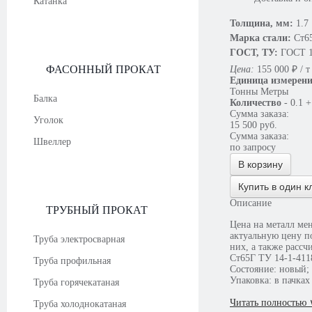
Катанка
Толщина, мм:
1.7
Марка стали:
Ст6
ГОСТ, ТУ:
ГОСТ 1
ФАСОННЫЙ ПРОКАТ
Цена:
155 000
₽
/ т
Единица измерен
Тонны
Метры
Балка
Количество
-
0.1
+
Сумма заказа:
Уголок
15 500
руб.
Сумма заказа:
Швеллер
по запросу
В корзину
Купить в один к
Описание
ТРУБНЫЙ ПРОКАТ
Цена на металл меняется еже
актуальную цену по телефону. При возникновении интересующих вопросов, наши специалисты ответят на
Труба электросварная
них, а также рассч
Ст65Г ТУ 14-1-411
Труба профильная
Состояние: новый;
Упаковка: в пачках
Труба горячекатаная
Читать полностью 
Труба холоднокатаная