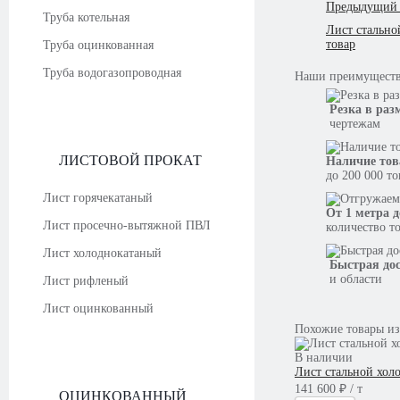
Предыдущий 
Труба котельная
Лист стально
товар
Труба оцинкованная
Труба водогазопроводная
Наши
преимущест
Резка в раз
чертежам
ЛИСТОВОЙ ПРОКАТ
Наличие тов
до 200 000 т
Лист горячекатаный
От 1 метра д
Лист просечно-вытяжной ПВЛ
количество т
Лист холоднокатаный
Быстрая до
и области
Лист рифленый
Лист оцинкованный
Похожие товары из
В наличии
Лист стальной хол
141 600 ₽ / т
ОЦИНКОВАННЫЙ