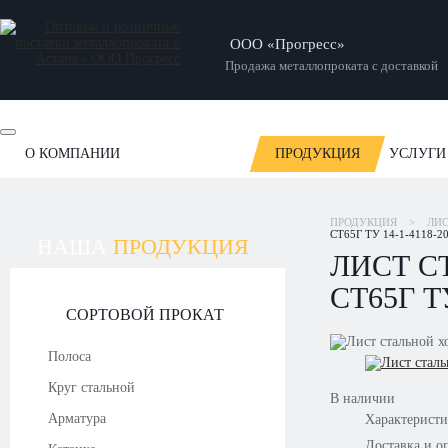
ООО «Прогресс»
Продажа металлопроката с доставкой
О КОМПАНИИ
ПРОДУКЦИЯ
УСЛУГИ
ОТЗЫВЫ
НОВОСТИ
СТАТЬИ
НАШИ РАБОТЫ
ПРОДУКЦИЯ
>
ЛИ
СТ65Г ТУ 14-1-4118-2
НАША
ПРОДУКЦИЯ
ЛИСТ С
СТ65Г ТУ
СОРТОВОЙ ПРОКАТ
Полоса
Круг стальной
В наличии
Арматура
Характерист
Доставка и о