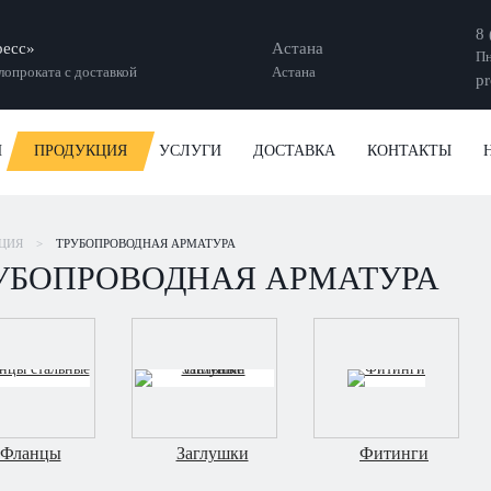
8 
есс»
Астана
Пн
опроката с доставкой
Астана
pr
И
ПРОДУКЦИЯ
УСЛУГИ
ДОСТАВКА
КОНТАКТЫ
ЦИЯ
>
ТРУБОПРОВОДНАЯ АРМАТУРА
УБОПРОВОДНАЯ АРМАТУРА
Фланцы
Заглушки
Фитинги