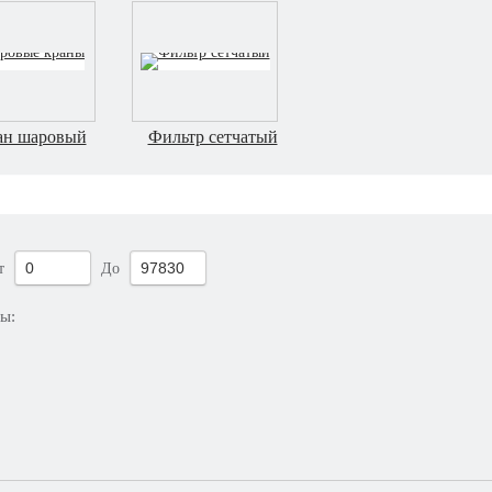
ан шаровый
Фильтр сетчатый
т
До
ры: