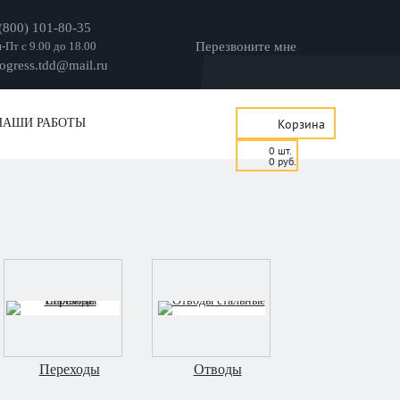
(800) 101-80-35
-Пт с 9.00 до 18.00
Перезвоните мне
ogress.tdd@mail.ru
НАШИ РАБОТЫ
Корзина
0
шт.
0
руб.
Переходы
Отводы