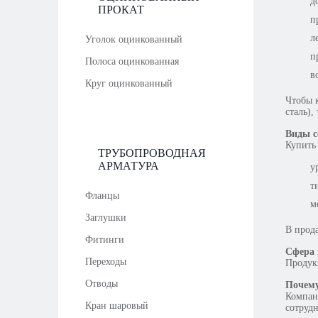
д
ПРОКАТ
п
л
Уголок оцинкованный
п
Полоса оцинкованная
в
Круг оцинкованный
Чтобы к
сталь),
Виды с
Купить
ТРУБОПРОВОДНАЯ
АРМАТУРА
у
т
Фланцы
м
Заглушки
В прод
Фитинги
Сфера 
Переходы
Продук
Отводы
Почему
Компан
Кран шаровый
сотрудн