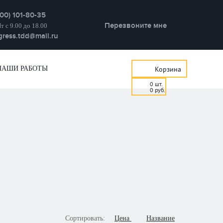
800) 101-80-35
Перезвоните мне
т с 9.00 до 18.00
gress.tdd@mail.ru
НАШИ РАБОТЫ
Корзина
0
шт.
0
руб.
Сортировать:
Цена
Название