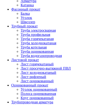
Арматура
Катанка
Фасонный прокат
Балка
Уголок
Швеллер
Трубный прокат
Труба электросварная
Труба профильная
Труба горячекатаная
Труба холоднокатаная
Труба котельная
Труба оцинкованная
Труба водогазопроводная
Листовой прокат
Лист горячекатаный
Лист просечно-вытяжной ПВЛ
Лист холоднокатаный
Лист рифленый
Лист оцинкованный
Оцинкованный прокат
Уголок оцинкованный
Полоса оцинкованная
Круг оцинкованный
Трубопроводная арматура